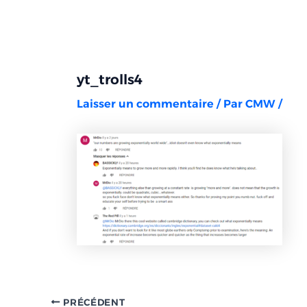
Aller
Navigation
au
des
contenu
articles
yt_trolls4
Laisser un commentaire
/ Par
CMW
/
PRÉCÉDENT