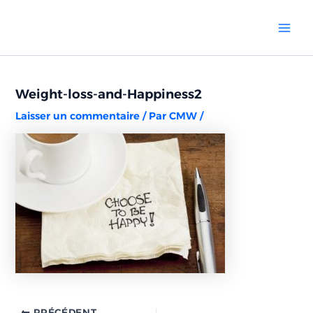
Aller
Navigation
Mai
au
des
Men
contenu
articles
Weight-loss-and-Happiness2
Laisser un commentaire
/ Par
CMW
/
PRÉCÉDENT