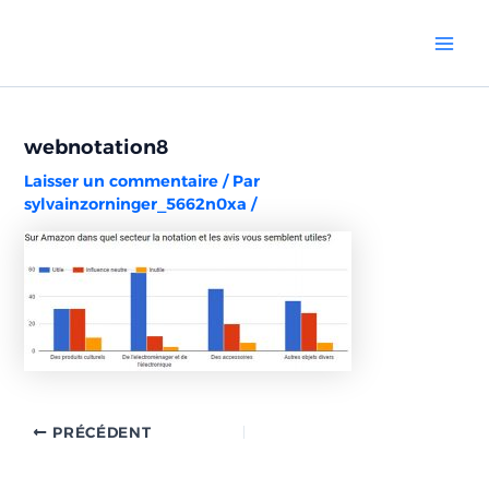
Aller
Navigation
Mai
au
des
Men
contenu
articles
webnotation8
Laisser un commentaire
/ Par
sylvainzorninger_5662n0xa
/
PRÉCÉDENT