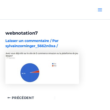
Aller
Navigation
Mai
au
des
Men
contenu
articles
webnotation7
Laisser un commentaire
/ Par
sylvainzorninger_5662n0xa
/
PRÉCÉDENT