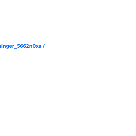
rninger_5662n0xa
/