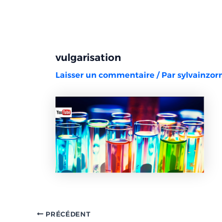
Aller
Navigation
au
des
contenu
articles
vulgarisation
Laisser un commentaire
/ Par
sylvainzo
PRÉCÉDENT