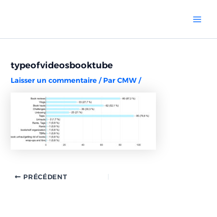
Aller
Navigation
Mai
au
des
Men
contenu
articles
typeofvideosbooktube
Laisser un commentaire
/ Par
CMW
/
PRÉCÉDENT