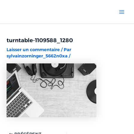
Aller
Navigation
Mai
au
des
Men
contenu
articles
turntable-1109588_1280
Laisser un commentaire
/ Par
sylvainzorninger_5662n0xa
/