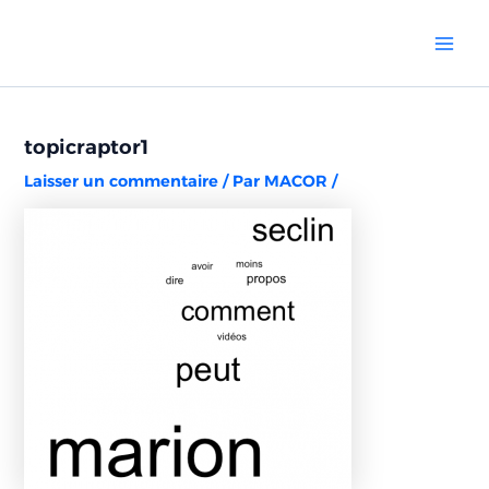
Aller
Navigation
Mai
au
des
Men
contenu
articles
topicraptor1
Laisser un commentaire
/ Par
MACOR
/