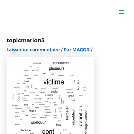
Aller
Navigation
Mai
au
des
Men
contenu
articles
topicmarion3
Laisser un commentaire
/ Par
MACOR
/