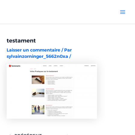
Aller
Navigation
Mai
au
des
Men
contenu
articles
testament
Laisser un commentaire
/ Par
sylvainzorninger_5662n0xa
/