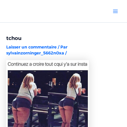
Aller
Navigation
Mai
au
des
Men
contenu
articles
tchou
Laisser un commentaire
/ Par
sylvainzorninger_5662n0xa
/