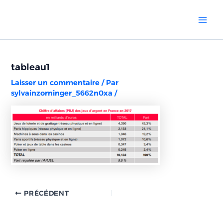
Aller
Navigation
Mai
au
des
Men
contenu
articles
tableau1
Laisser un commentaire
/ Par
sylvainzorninger_5662n0xa
/
PRÉCÉDENT