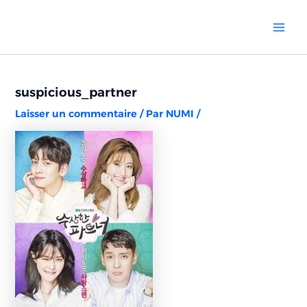
Aller
Navigation
Mai
au
des
Men
contenu
articles
suspicious_partner
Laisser un commentaire
/ Par
NUMI
/