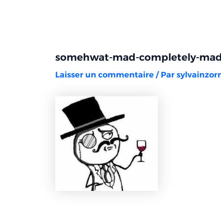
Aller
Navigation
au
des
contenu
articles
somehwat-mad-completely-ma
Laisser un commentaire
/ Par
sylvainzo