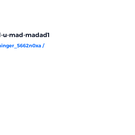
d-u-mad-madad1
rninger_5662n0xa
/