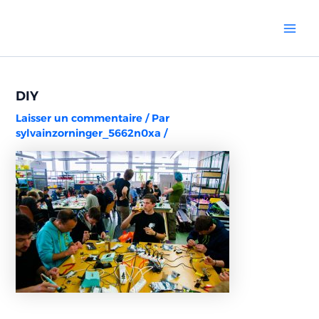
Aller
Navigation
Mai
au
des
Men
contenu
articles
DIY
Laisser un commentaire
/ Par
sylvainzorninger_5662n0xa
/