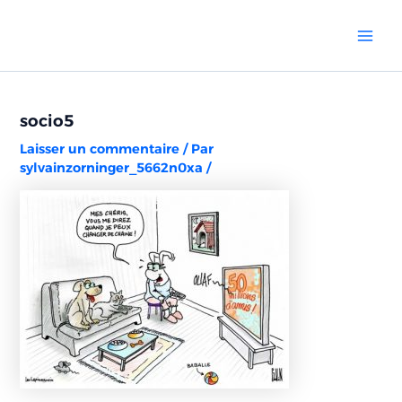
Aller
Navigation
Mai
au
des
Men
contenu
articles
socio5
Laisser un commentaire
/ Par
sylvainzorninger_5662n0xa
/