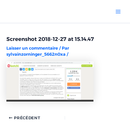
Aller
Navigation
Mai
au
des
Men
contenu
articles
Screenshot 2018-12-27 at 15.14.47
Laisser un commentaire
/ Par
sylvainzorninger_5662n0xa
/
PRÉCÉDENT