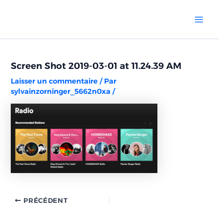
Aller
Navigation
Mai
au
des
Men
contenu
articles
Screen Shot 2019-03-01 at 11.24.39 AM
Laisser un commentaire
/ Par
sylvainzorninger_5662n0xa
/
PRÉCÉDENT