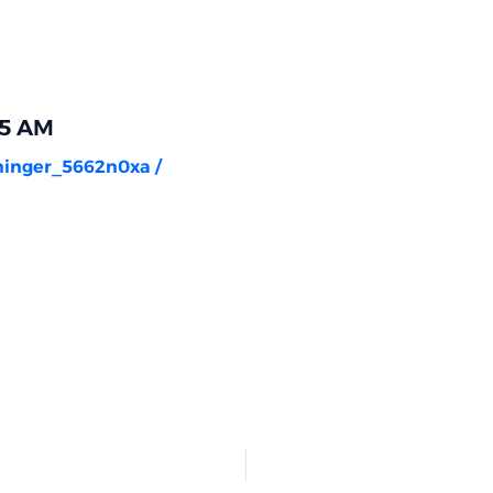
05 AM
rninger_5662n0xa
/