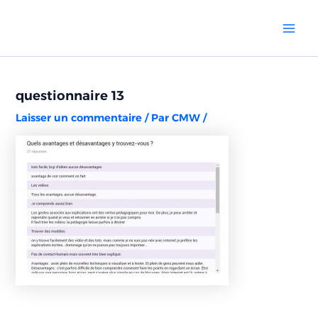
Aller
Navigation
Mai
au
des
Men
contenu
articles
questionnaire 13
Laisser un commentaire
/ Par
CMW
/