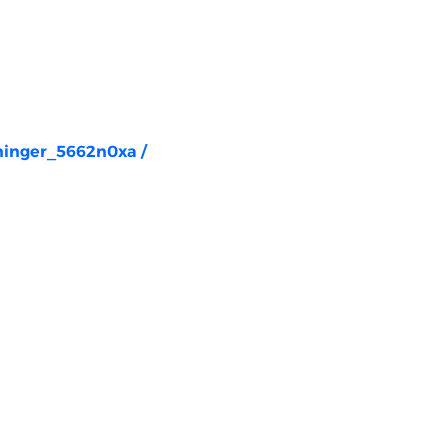
rninger_5662n0xa
/