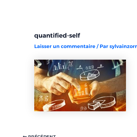
Aller
Navigation
au
des
contenu
articles
quantified-self
Laisser un commentaire
/ Par
sylvainzo
PRÉCÉDENT