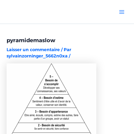
Aller
Navigation
Mai
au
des
Men
contenu
articles
pyramidemaslow
Laisser un commentaire
/ Par
sylvainzorninger_5662n0xa
/