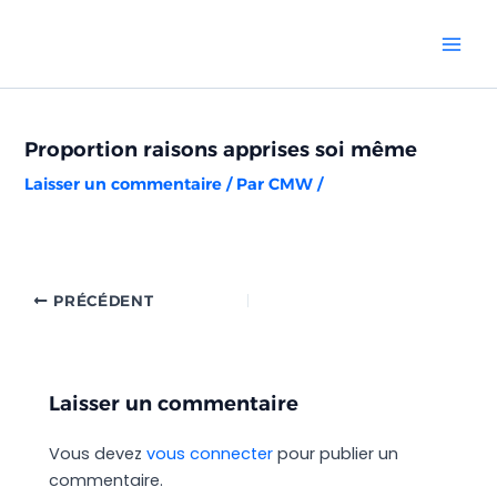
Aller
Navigation
Mai
au
des
Men
contenu
articles
Proportion raisons apprises soi même
Laisser un commentaire
/ Par
CMW
/
PRÉCÉDENT
Laisser un commentaire
Vous devez
vous connecter
pour publier un
commentaire.