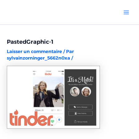
Aller
Navigation
Mai
au
des
Men
contenu
articles
PastedGraphic-1
Laisser un commentaire
/ Par
sylvainzorninger_5662n0xa
/