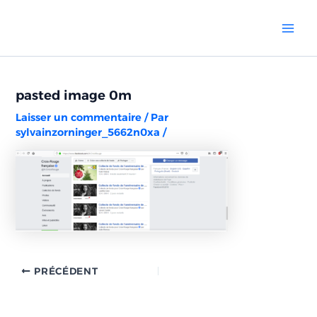
Aller
Navigation
Mai
au
des
Men
contenu
articles
pasted image 0m
Laisser un commentaire
/ Par
sylvainzorninger_5662n0xa
/
PRÉCÉDENT