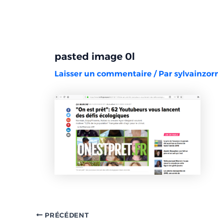
Aller
Navigation
au
des
contenu
articles
pasted image 0l
Laisser un commentaire
/ Par
sylvainzo
PRÉCÉDENT