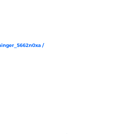
rninger_5662n0xa
/