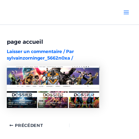
Aller
Navigation
Mai
au
des
Men
contenu
articles
page accueil
Laisser un commentaire
/ Par
sylvainzorninger_5662n0xa
/
PRÉCÉDENT