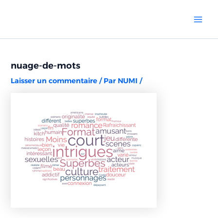
Aller
Navigation
Mai
au
des
Men
contenu
articles
nuage-de-mots
Laisser un commentaire
/ Par
NUMI
/