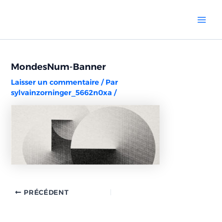
Aller
Navigation
Mai
au
des
Men
contenu
articles
MondesNum-Banner
Laisser un commentaire
/ Par
sylvainzorninger_5662n0xa
/
PRÉCÉDENT