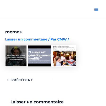
Aller
Navigation
Mai
au
des
Men
contenu
articles
memes
Laisser un commentaire
/ Par
CMW
/
PRÉCÉDENT
Laisser un commentaire