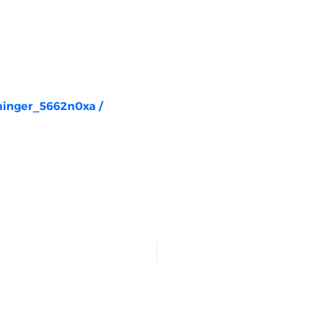
rninger_5662n0xa
/