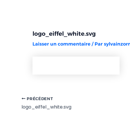
Aller
Navigation
au
des
contenu
articles
logo_eiffel_white.svg
Laisser un commentaire
/ Par
sylvainzo
PRÉCÉDENT
logo_eiffel_white.svg