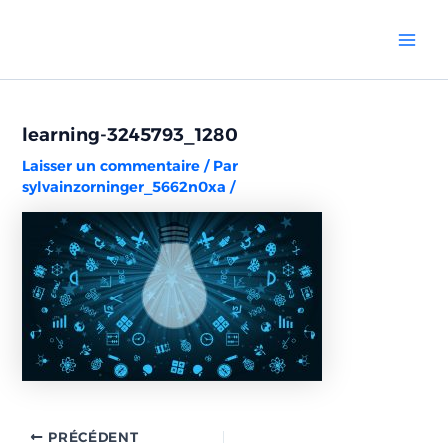
Aller
Navigation
Mai
au
des
Men
contenu
articles
learning-3245793_1280
Laisser un commentaire
/ Par
sylvainzorninger_5662n0xa
/
PRÉCÉDENT