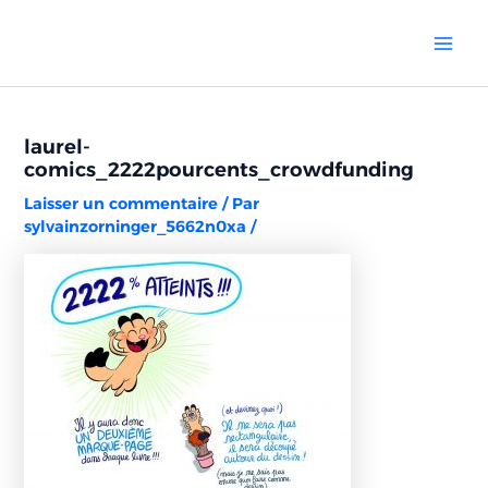
Aller
Navigation
Mai
au
des
Men
contenu
articles
laurel-
comics_2222pourcents_crowdfunding
Laisser un commentaire
/ Par
sylvainzorninger_5662n0xa
/