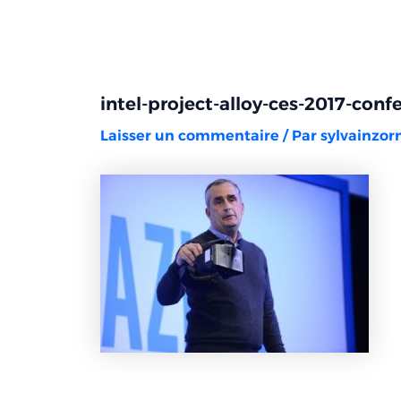
Aller
Navigation
au
des
contenu
articles
intel-project-alloy-ces-2017-conf
Laisser un commentaire
/ Par
sylvainzo