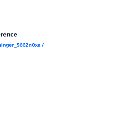
erence
rninger_5662n0xa
/