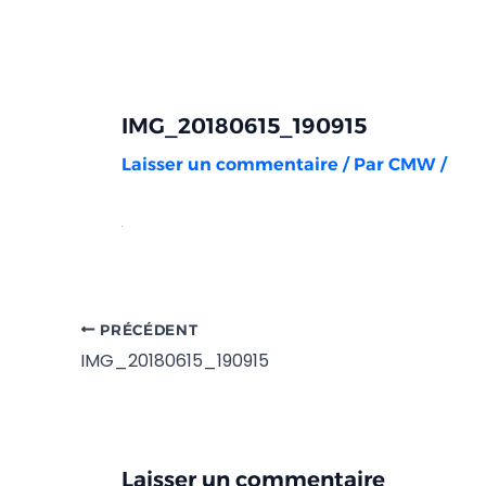
Aller
Navigation
au
des
contenu
articles
IMG_20180615_190915
Laisser un commentaire
/ Par
CMW
/
PRÉCÉDENT
IMG_20180615_190915
Laisser un commentaire