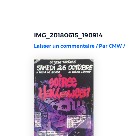
Aller
Navigation
au
des
contenu
articles
IMG_20180615_190914
Laisser un commentaire
/ Par
CMW
/