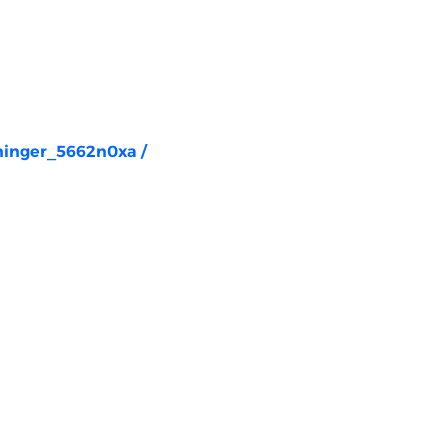
rninger_5662n0xa
/