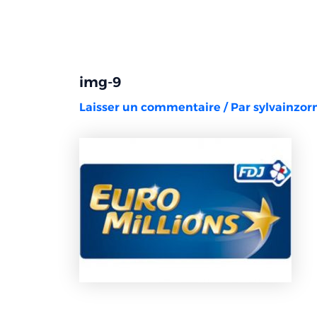
Aller
Navigation
au
des
contenu
articles
img-9
Laisser un commentaire
/ Par
sylvainzo