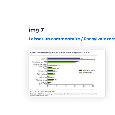
Aller
Navigation
au
des
contenu
articles
img-7
Laisser un commentaire
/ Par
sylvainzo