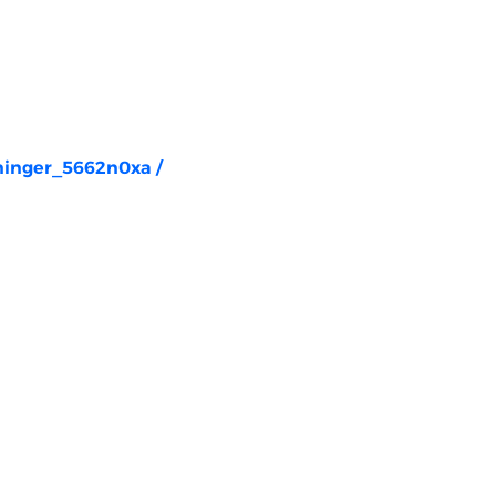
rninger_5662n0xa
/