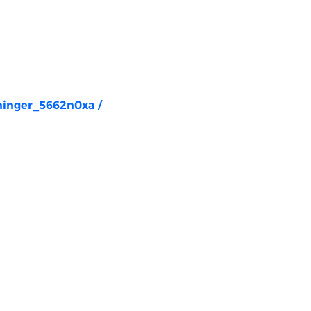
rninger_5662n0xa
/