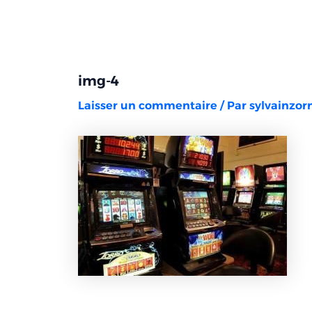
Aller
Navigation
au
des
contenu
articles
img-4
Laisser un commentaire
/ Par
sylvainzo