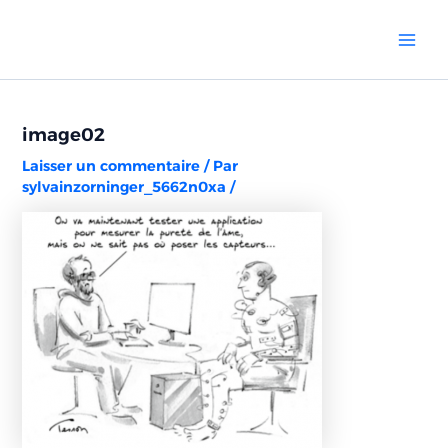
Aller
Navigation
Mai
au
des
Men
contenu
articles
image02
Laisser un commentaire
/ Par
sylvainzorninger_5662n0xa
/