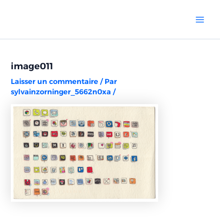
Aller
Navigation
Mai
au
des
Men
contenu
articles
image011
Laisser un commentaire
/ Par
sylvainzorninger_5662n0xa
/