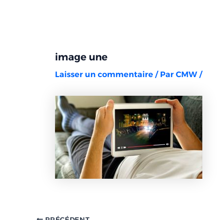
Aller
Navigation
au
des
contenu
articles
image une
Laisser un commentaire
/ Par
CMW
/
PRÉCÉDENT