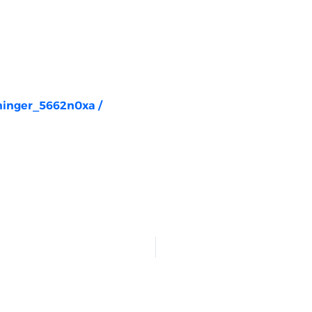
rninger_5662n0xa
/