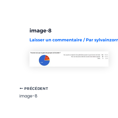
Aller
Navigation
au
des
contenu
articles
image-8
Laisser un commentaire
/ Par
sylvainzo
PRÉCÉDENT
image-8