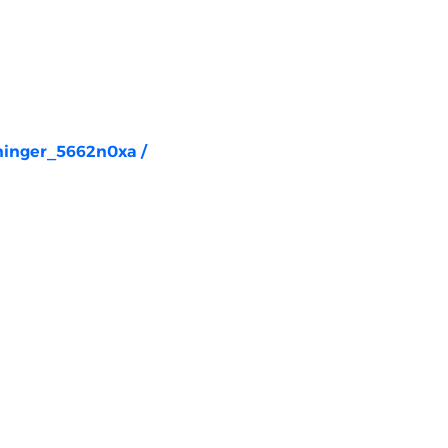
rninger_5662n0xa
/