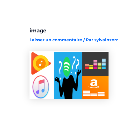
Aller
Navigation
au
des
contenu
articles
image
Laisser un commentaire
/ Par
sylvainzo