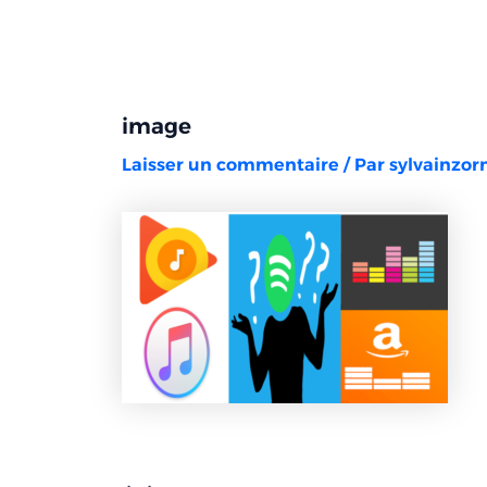
Aller
Navigation
au
des
contenu
articles
image
Laisser un commentaire
/ Par
sylvainzo