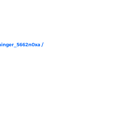
rninger_5662n0xa
/