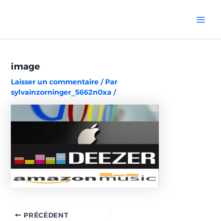
Aller
Navigation
Mai
au
des
Men
contenu
articles
image
Laisser un commentaire
/ Par
sylvainzorninger_5662n0xa
/
PRÉCÉDENT