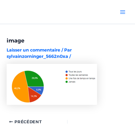
Aller
Navigation
Mai
au
des
Men
contenu
articles
image
Laisser un commentaire
/ Par
sylvainzorninger_5662n0xa
/
PRÉCÉDENT