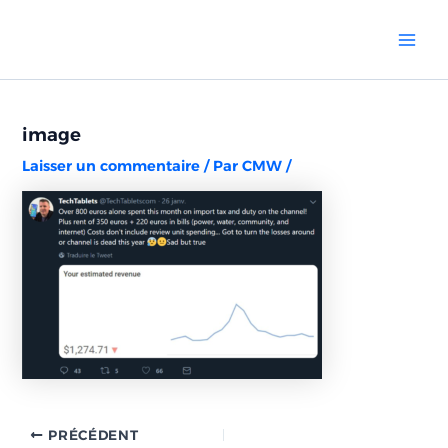
Aller
Navigation
Mai
au
des
Men
contenu
articles
image
Laisser un commentaire
/ Par
CMW
/
PRÉCÉDENT