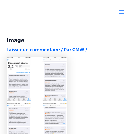
Aller
Navigation
Mai
au
des
Men
contenu
articles
image
Laisser un commentaire
/ Par
CMW
/