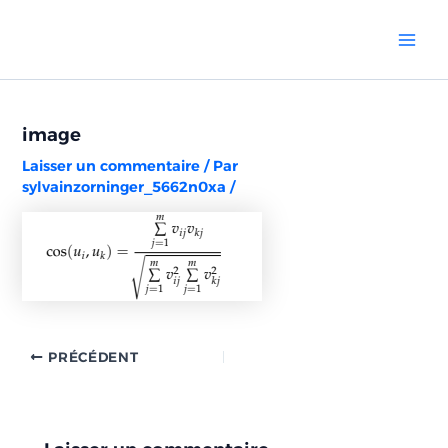
Aller
Navigation
Mai
au
des
Men
contenu
articles
image
Laisser un commentaire
/ Par
sylvainzorninger_5662n0xa
/
PRÉCÉDENT